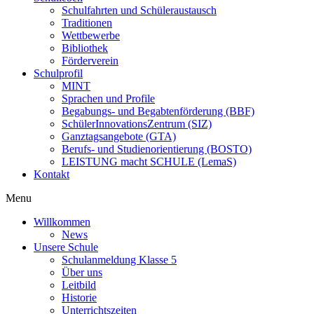
Schulfahrten und Schüleraustausch
Traditionen
Wettbewerbe
Bibliothek
Förderverein
Schulprofil
MINT
Sprachen und Profile
Begabungs- und Begabtenförderung (BBF)
SchülerInnovationsZentrum (SIZ)​
Ganztagsangebote (GTA)
Berufs- und Studienorientierung (BOSTO)
LEISTUNG macht SCHULE (LemaS)
Kontakt
Menu
Willkommen
News
Unsere Schule
Schulanmeldung Klasse 5
Über uns
Leitbild
Historie
Unterrichtszeiten