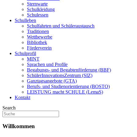
Sternwarte
Schulkleidung
Schulessen
Schulleben
Schulfahrten und Schüleraustausch
Traditionen
Wettbewerbe
Bibliothek
Förderverein
Schulprofil
MINT
Sprachen und Profile
Begabungs- und Begabtenförderung (BBF)
SchülerInnovationsZentrum (SIZ)​
Ganztagsangebote (GTA)
Berufs- und Studienorientierung (BOSTO)
LEISTUNG macht SCHULE (LemaS)
Kontakt
Search
Willkommen