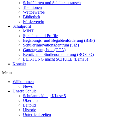
Schulfahrten und Schüleraustausch
Traditionen
Wettbewerbe
Bibliothek
Förderverein
Schulprofil
MINT
Sprachen und Profile
Begabungs- und Begabtenförderung (BBF)
SchülerInnovationsZentrum (SIZ)​
Ganztagsangebote (GTA)
Berufs- und Studienorientierung (BOSTO)
LEISTUNG macht SCHULE (LemaS)
Kontakt
Menu
Willkommen
News
Unsere Schule
Schulanmeldung Klasse 5
Über uns
Leitbild
Historie
Unterrichtszeiten